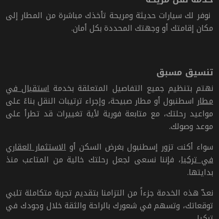
نوفر لك سيارات حديثة ومريحة تأخذك مباشرة من المطار إلى
مكان إقامتك أو وجهتك المحددة بكل أمان
.
تنسيق مسبق
نهتم بتنظيم جميع التفاصيل المتعلقة بخدمة
استقبال في
مطار
اسطنبول أو مطار صبيحة، وإجراء ترتيبات النقل بناءً على
مواعيد رحلتك، مع متابعة فورية لأية تغييرات قد تطرأ على
موعد وصولك
.
سواء أكنت تزور إسطنبول بغرض السكن أو
الاستثمار العقاري
في تركيا
، فإننا نسعى لجعل رحلتك خالية من المتاعب منذ
بدايتها.
نعدّ هذه الخدمة جزءاً من التزامنا بتقديم تجربة متكاملة تلبي
توقعاتك، وتسهم في شعورك بالراحة والثقة خلال وجودك في
تركيا
.