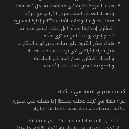
هذه الشروط نظرية في مجملها، يسهل تحقيقها
بالنسبة لمعظم المستثمرين الأجانب في تركيا.
فيما يتعلق بالموافقة الأمنية فتُتابع إدارة المشروع
العقاري إصدارها عادةً لأول مشترٍ أجنبي فيه، ثم
تصبح إجراء روتينياً لمن يشتري بعده.
هناك بعض القيود على تملك بعض أنواع العقارات،
مثل شراء الأراضي في تركيا بمساحات معينة،
والتملك العقاري ضمن المناطق الساحلية
والحدودية لبعض الجنسيات الأجنبية.
كيف تشتري شقة في تركيا؟
شراء شقة في تركيا عملية بسيطة إذا حصلت على مشورة
ملائمة لمتطلباتك، حيث ستمر بالخطوات التالية:
اختيار المنطقة المناسبة بناءً على احتياجاتك.
تحديد الهدف من الشراء (استثمار، إقامة، جنسية).