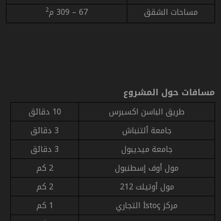
مساحات الشقق
67 – 309 م
2
مسافات حول المشروع
طريق الباسن اكسبرس
10 دقائق
جامعة ألتنباش
3 دقائق
جامعة ميديبول
3 دقائق
مول أوف إسطنبول
2 كم
مول أوتيلت 212
2 كم
مركز
İstoç
التجاري
1 كم