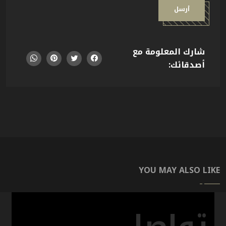
أرسل
شارك المعلومة مع
أصدقائك:
YOU MAY ALSO LIKE
06,000
DH-1