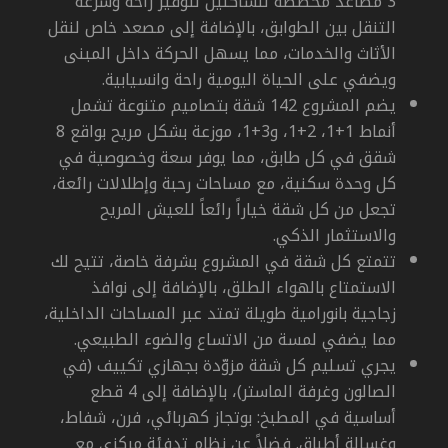
3 مصاعد مخصصة للساكنين لتوفير راحة وسرعة
التنقل بين الطوابق، بالإضافة إلى مصعد خاص لنقل
الأثاث والخدمات، مما يسهل الحركة داخل المبنى
ويضفي على الحياة اليومية راحة وانسيابية.
يضم المشروع 142 شقة بتصاميم متنوعة تشمل
أنماط 1+1، 2+1، و3+1، موزعة بشكل مريح بواقع 8
شقق في كل طابق، مما يوفر سعة وخصوصية في
كل وحدة سكنية، مع مساحات رحبة وإطلالات رائعة،
تجعل من كل شقة خياراً رائعاً للعيش المريح
والاستثمار الذكي
.
تتمتع كل شقة في المشروع بشرفة خاصة، تتيح لك
الاستمتاع بالهواء الطلق، بالإضافة إلى نوافذ
زجاجية بانورامية طويلة تمتد عبر المساحات الداخلية،
مما يضفي لمسة من الاتساع والضوء الطبيعي.
يجري تسليم كل شقة مزوّدة بجهازي تكييف (في
الصالون وغرفة الماستر)، بالإضافة إلى 4 قطع
أساسية في المطبخ: بوتجاز كهربائي، فرن، شفاط،
وغسالة أطباق. فضلاً عن نظام تدفئة مركزي مع