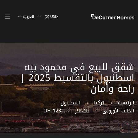
USD ($)
العربية
شقق للبيع في محمود بيه
اسطنبول بالتقسيط 2025 |
راحة وأمان
الرئيسة
تركيا
اسطنبول
الجانب الأوروبي
باغجلار
DH-123