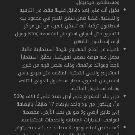
ومستشفى ميديبول.
تخيل أنك على بُعد دقائق قليلة فقط من الترفيه
والتسلية، فهنا ضمن
شقق للبيع في محمود بيه
اسطنبول تركيا
، أنت تسكن بالقرب من أبرز مراكز
التسوق مثل أسواق استوتش الشاسعة
İstoç
ومول
أوف إسطنبول الشهير.
ناهيك عن تمتع المشروع بقيمة استثمارية عالية،
تجعل منه فرصة يصعب تفويتها، تحقّق استثماراً
ناجحاً وعوائد مرتفعة، وذلك بفضل قربه من كبرى
المشاريع والبنى التحتية المهمة مثل طريق باسن
اكسبريس الحيوي، مطار اسطنبول الدولي الثالث،
وقناة اسطنبول المائية.
جرى بناء المشروع على أرض تمتد على 6 آلاف و500
م
2
، ويتكون من برج واحد بارتفاع 17 طابقاً، بالإضافة
إلى طابق أرضي و3 طوابق تحت الأرض، مخصصة
لمواقف السيارات المغلقة والخدمات الاجتماعية.
كما يختص البناء بوجود 4 مصاعد حديثة، حيث يتوفر