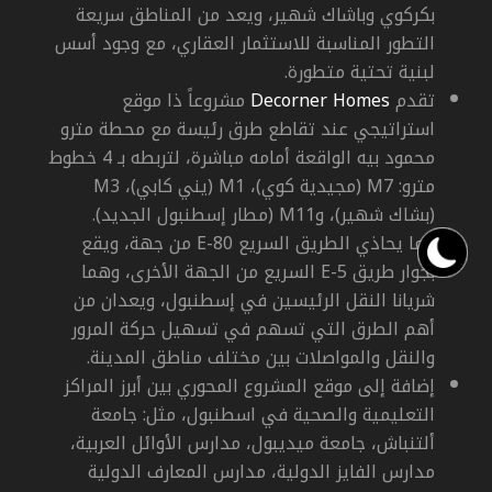
بكركوي وباشاك شهير، ويعد من المناطق سريعة
التطور المناسبة للاستثمار العقاري، مع وجود أسس
لبنية تحتية متطورة.
تقدم
Decorner Homes
مشروعاً ذا موقع
استراتيجي عند تقاطع طرق رئيسة مع محطة مترو
محمود بيه الواقعة أمامه مباشرة، لتربطه بـ 4 خطوط
مترو:
M7
(مجيدية كوي)،
M1
(يني كابي)،
M3
(بشاك شهير)، و
M11
(مطار إسطنبول الجديد).
كما يحاذي الطريق السريع
E-80
من جهة، ويقع
بجوار طريق
E-5
السريع من الجهة الأخرى، وهما
شريانا النقل الرئيسين في إسطنبول، ويعدان من
أهم الطرق التي تسهم في تسهيل حركة المرور
والنقل والمواصلات بين مختلف مناطق المدينة.
إضافة إلى موقع المشروع المحوري بين أبرز المراكز
التعليمية والصحية في اسطنبول، مثل: جامعة
ألتنباش، جامعة ميديبول، مدارس الأوائل العربية،
مدارس الفايز الدولية، مدارس المعارف الدولية