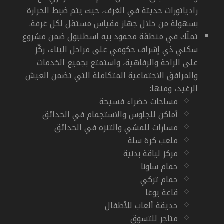
رادياتورات حديثة في الغرف، حيث يتم ضبط الحرارة
بسهولة من خلال جهاز مقياس مستقل لكل غرفة.
تملّك في
منطقة محمود بيه اسطنبول
ضمن مشروع
سكني ذي إشراف حكومي على مراحل البناء، ركّز
على الراحة والرفاهية، واستمتع بجميع الخدمات
والمرافق الاجتماعية المتكاملة التي تضمن العيش
الرغيد، ومنها:
مساحات خضراء فسيحة
أماكن للجلوس والاستجمام في الحدائق
مسارات للمشي والتنزه في الحدائق
ملعب كرة سلة
مركز لياقة بدنية
حمام ساونا
حمام تركي
قاعة يوغا
حديقة ألعاب للأطفال
متاجر للتسوق