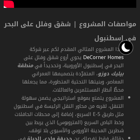
مواصفات المشروع |
شقق وفلل على البحر
في إسطنبول
هذا المشروع المثالي المقدم لكم عبر شركة
DeCorner Homes
يحوي أروع شقق وفلل على
البحر في إسطنبول
الأوروبية، وتحديداً في
منطقة
بيليك دوزو
، المتفرّدة
بتصميمها العمراني
المعاصر، وبنيتها التحتية المتطورة، مما يجعلها
محطَّ أنظار المستثمرين والعائلات.
المشروع يتمتع بموقع استراتيجي يضمن سهولة
التنقل، لقربه من محاور النقل الرئيسة في اسطنبول
مثل طريق
E-5
السريع، إضافة إلى محطات الحافلات
وخط الباص السريع (المتروبوس) الذي يربط بين
شطرين المدينة الأوروبي والآسيوي بلا توقف.
دقائق فقط تفصلك عن
حديقة وادي الحياة
في