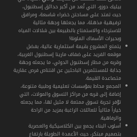
بيليك دوزو، التي تُعد من أكبر حدائق إسطنبول،
حيث تمتد على مساحتن خضراء شاسعة، ومرافق
ترفيهية مذهلة، مما يجعلها وجهة مثالية
للاسترخاء والاستمتاع بالطبيعة بين شلالات المياه
وبحيرات الأسماك الملونة!
يتمتع المشروع بقيمة استثمارية عالية، بفضل
موقعه الفريد على ضفاف مارينا إسطنبول الغربية،
وقربه من مطار إسطنبول الدولي، ما يجعله وجهة
جذابة للمستثمرين الباحثين عن اقتناص فرص عقارية
متصاعدة القيمة.
المجمع محاط بمؤسسات تعليمية وطبية متنوعة،
إضافة إلى قربه من مراكز التسوق والمولات، التي
توّفر تجربة تسوق ممتعة لا مثيل لها، مما يجعله
خياراً مثالياً للعائلات الراغبة بمزيد من الراحة
والرفاهية.
أسلوب البناء يجمع بين الكلاسيكية والعصرية
بتصميم مبتكر، حيث الأعمدة الطويلة بارتفاع