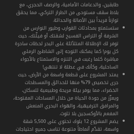
طابقين، والدعامات الأمامية، والرصف الحجري، مع
بلاط سقف مستوحى من الطراز التركي، مما يحقق
توازناً فريداً بين الأصالة والحداثة.
ستستمتع بمحادثات القوارب وطيور النوارس من
الشرفة أو التراس الفسيح لشقتك أو فيلّتك، حيث
توفر لك الإطلالة المتلألئة على البحر لحظات ساحرة
كل يوم! كما يمكنك التوجه إلى الشاطئ الرملي
مباشرة كلما رغبت في التنزه والاستمتاع بالأجواء
الساحلية، وكأنك في عطلة لا تنتهي!
يمتد المشروع على قطعة واسعة من الأرض، حيث
جرى تخصيص 79% منها للحدائق والمسطحات
الخضراء، مما يوفر بيئة مريحة وطبيعية للسكان،
ويعزّز من جودة الحياة من خلال المساحات المفتوحة،
والمرافق الترفيهية، والهواء البحري المنعش
المفعم بالأوكسجين بلا تلوث.
يضم المشروع 12 بلوك تحتوي على 5,500 شقة
واسعة، تقدّم أنماطاً متنوعة تناسب جميع احتياجات