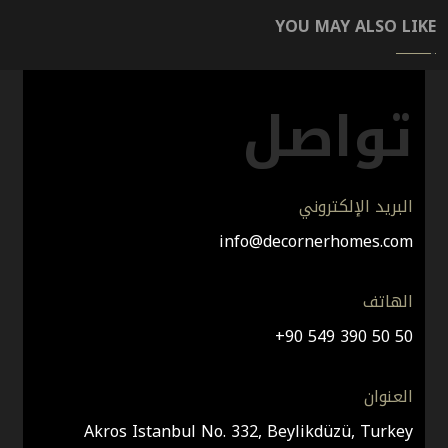
YOU MAY ALSO LIKE
تواصل
30,000
DH-1
50,000
DH-1
90,000
DH-1
 للبيع في بيليك دوزو بالتقسيط - مشروع DH-131
 فاخرة للبيع في اسطنبول بالتقسيط - مشروع DH-102
 للبيع في بيليك دوزو اسطنبول - مشروع DH-136
البريد الإلكتروني
info@decornerhomes.com
الهاتف
+90 549 390 50 50
العنوان
70,000
DH-1
Akros Istanbul No. 332, Beylikdüzü, Turkey