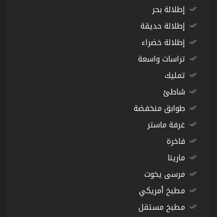
إطلالة بحر
إطلالة حديقة
إطلالة خضراء
تراسات واسعة
تمليك
شاطئ
طوابق منخفضة
غرفة ماستر
فاخرة
مارينا
مرسى يخوت
مطبخ أمريكي
مطبخ مستقل